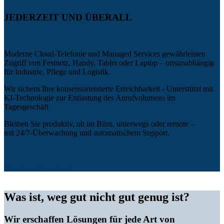
JEDERZEIT UND ÜBERALL
Moderne Cloud-Telefonie und Managed Services gewährleisten
Zugriff von Festnetz, Handy, Tablet oder Laptop – ortsunabhängig
für Industrie, Pflege und Logistik.
Wir sichern Ihre konsensorientierte Erreichbarkeit - Unterstützt mit
KI-Technologie zur Entlastung des Anrufvolumens im
Tagesgeschäft
Bleiben Sie produktiv, ob im Büro, unterwegs oder remote –
mit 24/7-Überwachung und automatischem Support.
MEHR ERFAHREN
Was ist, weg gut nicht gut genug ist?
Wir erschaffen Lösungen für jede Art von