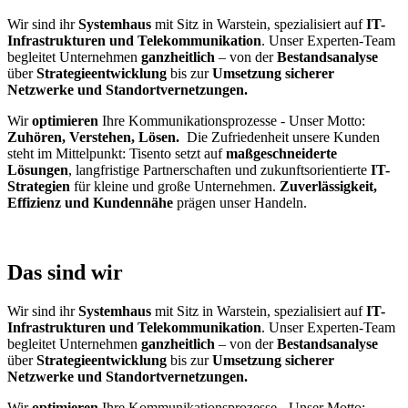
Wir sind ihr
Systemhaus
mit Sitz in Warstein, spezialisiert auf
IT-
Infrastrukturen und Telekommunikation
. Unser Experten-Team
begleitet Unternehmen
ganzheitlich
– von der
Bestandsanalyse
über
Strategieentwicklung
bis zur
Umsetzung sicherer
Netzwerke und Standortvernetzungen.
Wir
optimieren
Ihre Kommunikationsprozesse - Unser Motto:
Zuhören, Verstehen, Lösen.
Die Zufriedenheit unsere Kunden
steht im Mittelpunkt: Tisento setzt auf
maßgeschneiderte
Lösungen
, langfristige Partnerschaften und zukunftsorientierte
IT-
Strategien
für kleine und große Unternehmen.
Zuverlässigkeit,
Effizienz und Kundennähe
prägen unser Handeln.
Das sind wir
Wir sind ihr
Systemhaus
mit Sitz in Warstein, spezialisiert auf
IT-
Infrastrukturen und Telekommunikation
. Unser Experten-Team
begleitet Unternehmen
ganzheitlich
– von der
Bestandsanalyse
über
Strategieentwicklung
bis zur
Umsetzung sicherer
Netzwerke und Standortvernetzungen.
Wir
optimieren
Ihre Kommunikationsprozesse - Unser Motto: