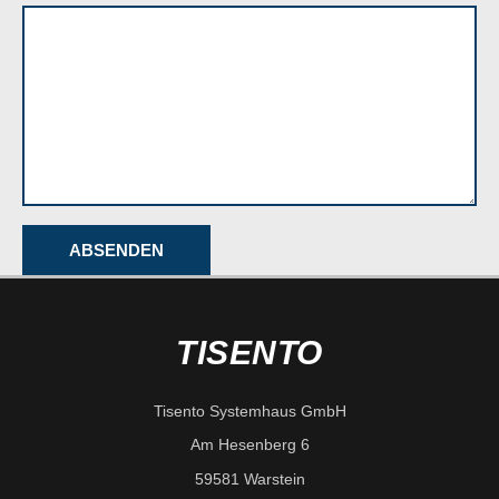
ABSENDEN
TISENTO
Tisento Systemhaus GmbH
Am Hesenberg 6
59581 Warstein